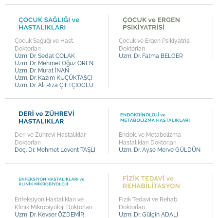
Op. Dr. Mustafa İsmet TATAR
Op. Dr. Nezir OKUMUŞ
Op. Dr. Ali GÜRAĞAÇ
Çocuk Sağlığı ve Hast.
Çocuk ve Ergen Psikiyatrisi
Op. Dr. Kemal Aytekin DURSUN
Doktorları
Doktorları
Uzm. Dr. Sedat ÇOLAK
Uzm. Dr. Fatma BELGER
Op. Dr. Kayhan TARIM
Uzm. Dr. Mehmet Oğuz ÖREN
Uzm. Dr. Murat İNAN
Op. Dr. Savaş ŞAHİNLİ
Uzm. Dr. Kazım KÜÇÜKTAŞÇI
Uzm. Dr. Ali Rıza ÇİFTÇİOĞLU
Op. Dr. Fazlı Cengiz BAYRAM
Op. Dr. Halil UÇ
Prof. Dr. Mustafa SERİNKEN
Deri ve Zührevi Hastalıklar
Endok. ve Metabolizma
Prof. Dr. Uğur KOLTUKSUZ
Doktorları
Hastalıkları Doktorları
Doç. Dr. Mehmet Levent TAŞLI
Uzm. Dr. Ayşe Merve GÜLDÜN
Prof. Dr. Ali Vefa ÖZCAN
Uzm. Dr. Kevser ÖZDEMİR
Uzm. Dr. Muzaffer TURUNÇ
Uzm. Dr. Murat BAKIŞ
Enfeksiyon Hastalıkları ve
Fizik Tedavi ve Rehab.
Klinik Mikrobiyoloji Doktorları
Doktorları
Uzm. Dr. Fatma BELGER
Uzm. Dr. Kevser ÖZDEMİR
Uzm. Dr. Gülçin ADALI