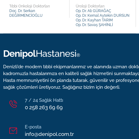
Tıbbi Onkoloji Doktorları
Üroloji Doktorları
Doç. Dr. Serkan
Op. Dr. Ali GÜRAĞAÇ
DEĞİRMENCİOĞLU
Op. Dr. Kemal Aytekin DURSUN
Op. Dr. Kayhan TARIM
Op. Dr. Savaş ŞAHİNLİ
Denipol
Hastanesi
®
Denizli’de modern tıbbi ekipmanlarımız ve alanında uzman dokt
kadromuzla hastalarımıza en kaliteli sağlık hizmetini sunmaktayı
Hasta memnuniyetini ön planda tutarak, güvenilir ve profesyon
sağlık çözümleri üretiyoruz. Sağlığınız bizim için değerli.
7 / 24 Sağlık Hattı
0 258 263 69 69
E-posta
info@denipol.com.tr