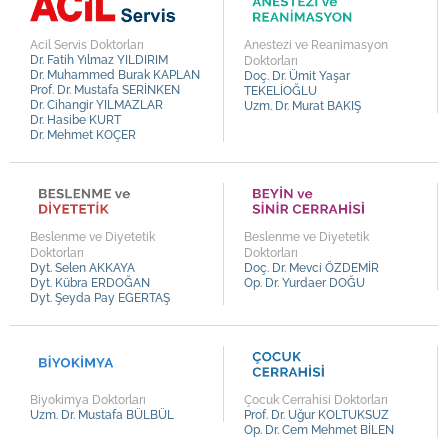
Kalp ve Damar Cerrahisi
Op. Dr. Durmuş Ali ÖZDEMİR
Kardiyoloji
Op. Dr. Fatih Baki ÜLTAY
Acil Servis Doktorları
Anestezi ve Reanimasyon
Dr. Fatih Yılmaz YILDIRIM
Doktorları
Kulak Burun Boğaz
Op. Dr. Uğur KULALI
Dr. Muhammed Burak KAPLAN
Doç. Dr. Ümit Yaşar
Prof. Dr. Mustafa SERİNKEN
TEKELİOĞLU
Nöroloji
Op. Dr. Sami CEBELLİ
Dr. Cihangir YILMAZLAR
Uzm. Dr. Murat BAKIŞ
Dr. Hasibe KURT
Ortopedi ve Travmatoloji
Op. Dr. Hasan KOYU
Dr. Mehmet KOÇER
Plastik, Rekonstrüktif ve Estetik Cerrahi
Op. Dr. Soner AKPINAR
Psikiyatri
Op. Dr. Gizem SARIİZ
Psikoloji
Op. Dr. Özge BAL
Beslenme ve Diyetetik
Beslenme ve Diyetetik
Radyoloji
Op. Dr. Semih MUN
Doktorları
Doktorları
Dyt. Selen AKKAYA
Doç. Dr. Mevci ÖZDEMİR
Romatoloji
Op. Dr. Serkan YURTSEVER
Dyt. Kübra ERDOĞAN
Op. Dr. Yurdaer DOĞU
Dyt. Şeyda Pay EGERTAŞ
Tıbbi Onkoloji
Op. Dr. Melih ÜSTEL
Üroloji
Op. Dr. Derya KAYA
Op. Dr. Erol GÜLDÜN
Op. Dr. Enver SORKUN
Biyokimya Doktorları
Çocuk Cerrahisi Doktorları
Uzm. Dr. Mustafa BÜLBÜL
Prof. Dr. Uğur KOLTUKSUZ
Op. Dr. Ahmet Yavuz BALDIRAN
Op. Dr. Cem Mehmet BİLEN