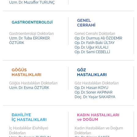
Uzm. Dr. Muzaffer TURUNÇ
Uzm. Dr. Sedat ÇOLAK
Uzm. Dr. Mehmet Oğuz ÖREN
Uzm. Dr. Murat İNAN
Uzm. Dr. Kazım KÜÇÜKTAŞÇI
Gastroenteroloji Doktorları
Genel Cerrahi Doktorları
Uzm. Dr. Tuba ERÜRKER
Op. Dr. Durmuş Ali ÖZDEMİR
Uzm. Dr. Ali Rıza ÇİFTÇİOĞLU
ÖZTÜRK
Op. Dr. Fatih Baki ÜLTAY
Op. Dr. Uğur KULALI
Uzm. Dr. Gülçin ADALI
Op. Dr. Sami CEBELLİ
Uzm. Dr. Tuba ERÜRKER ÖZTÜRK
Uzm. Dr. Esma ÖZTÜRK
Uzm. Dr. Semra TURSUN
Göğüs Hastalıkları Doktorları
Göz Hastalıkları Doktorları
Uzm. Dr. Rıdvan Fevzi DEĞİRMENCİLER
Uzm. Dr. Esma ÖZTÜRK
Op. Dr. Hasan KOYU
Op. Dr. Soner AKPINAR
Uzm. Dr. Serdar AYMELEK
Doç. Dr. Yaşar SAKARYA
Uzm. Dr. Murat KAYA
Uzm. Dr. Turgay ASLAN
Uzm. Dr. Aydın ÇELİKER
İç Hastalıklar (Dahiliye)
Kadın Hastalıkları ve Doğum
Uzm. Dr. Ahmet KILINÇER
Doktorları
Doktorları