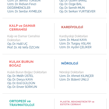
Uzm. Dr. Semra TURSUN
Op. Dr. Gizem SARIİZ
Uzm. Dr. Bülent ÜNLÜ
Uzm. Dr. Rıdvan Fevzi
Op. Dr. Özge BAL
DEĞİRMENCİLER
Op. Dr. Semih MUN
Uzm. Dr. Hasan ÇAMURLU
Uzm. Dr. Serdar AYMELEK
Op. Dr. Serkan YURTSEVER
Uzm. Dr. Mehmet AYDINLI
Uzm. Dr. Öznur TUFANER
Uzm. Dr. Tansel KAVUT
Kalp ve Damar Cerrahisi
Kardiyoloji Doktorları
Uzm. Dr. Ayşe Merve GÜLDÜN
Uzm. Dr. Murat KAYA
Doktorları
Uzm. Dr. Turgay ASLAN
Op. Dr. Halil UÇ
Uzm. Dr. Tufan TÜRK
Uzm. Dr. Aydın ÇELİKER
Prof. Dr. Ali Vefa ÖZCAN
Uzm. Dr. Mustafa BÜLBÜL
Uzm. Kl. Fatih YILMAZ
Kulak Burun Boğaz Doktorları
Nöroloji Doktorları
Op. Dr. Melih ÜSTEL
Uzm. Dr. Ahmet KILINÇER
Op. Dr. Derya KAYA
Uzm. Dr. Bülent ÜNLÜ
Op. Dr. Erol GÜLDÜN
Op. Dr. Enver SORKUN