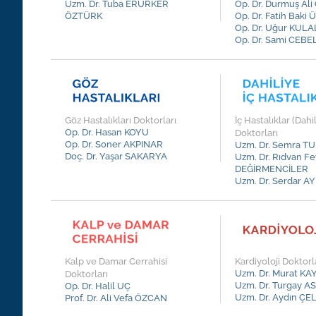
Uzm. Dr. Tuba ERÜRKER
Op. Dr. Durmuş Al
ÖZTÜRK
Op. Dr. Fatih Baki
Op. Dr. Uğur KULA
Op. Dr. Sami CEBE
Göz Hastalıkları Doktorları
İç Hastalıklar (Dahi
Op. Dr. Hasan KOYU
Doktorları
Op. Dr. Soner AKPINAR
Uzm. Dr. Semra 
Doç. Dr. Yaşar SAKARYA
Uzm. Dr. Rıdvan Fe
DEĞİRMENCİLER
Uzm. Dr. Serdar 
R
Kalp ve Damar Cerrahisi
Kardiyoloji Doktorl
Uzm. Dr. Murat KA
Doktorları
Uzm. Dr. Turgay 
Op. Dr. Halil UÇ
Uzm. Dr. Aydın ÇE
Prof. Dr. Ali Vefa ÖZCAN