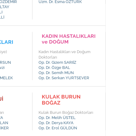
i ÖZDEMİR
Uzm. Dr. Esma ÖZTÜRK
 ÜLTAY
LI
LLİ
liye)
Kadın Hastalıkları ve Doğum
Doktorları
TURSUN
Op. Dr. Gizem SARIİZ
vzi
Op. Dr. Özge BAL
Op. Dr. Semih MUN
AYMELEK
Op. Dr. Serkan YURTSEVER
arı
Kulak Burun Boğaz Doktorları
YA
Op. Dr. Melih ÜSTEL
ASLAN
Op. Dr. Derya KAYA
LİKER
Op. Dr. Erol GÜLDÜN