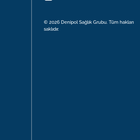
Uzm. Dr. Bülent ÜNLÜ
Uzm. Dr. Hasan ÇAMURLU
© 2026 Denipol Sağlık Grubu. Tüm hakları
Uzm. Dr. Mehmet AYDINLI
saklıdır.
Uzm. Dr. Öznur TUFANER
Uzm. Dr. Tansel KAVUT
Uzm. Dr. Ayşe Merve GÜLDÜN
Uzm. Dr. Tufan TÜRK
Uzm. Dr. Mustafa BÜLBÜL
Uzm. Kl. Fatih YILMAZ