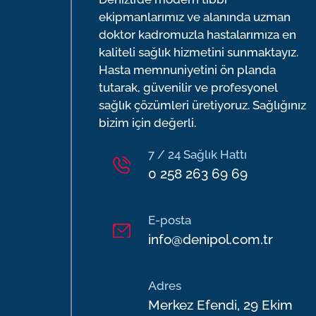
Kadın Hastalıkları ve Doğum
Op. Dr. Cem Mehmet BİLEN
ekipmanlarımız ve alanında uzman
Kalp ve Damar Cerrahisi
doktor kadromuzla hastalarımıza en
Op. Dr. Durmuş Ali ÖZDEMİR
Kardiyoloji
kaliteli sağlık hizmetini sunmaktayız.
Op. Dr. Fatih Baki ÜLTAY
Kulak Burun Boğaz
Hasta memnuniyetini ön planda
Op. Dr. Uğur KULALI
tutarak, güvenilir ve profesyonel
Nöroloji
Op. Dr. Sami CEBELLİ
sağlık çözümleri üretiyoruz. Sağlığınız
Ortopedi ve Travmatoloji
Op. Dr. Hasan KOYU
bizim için değerli.
Plastik, Rekonstrüktif ve Estetik Cerrah
Op. Dr. Soner AKPINAR
Psikiyatri
7 / 24 Sağlık Hattı
Op. Dr. Gizem SARIİZ
0 258 263 69 69
Psikoloji
Op. Dr. Özge BAL
Radyoloji
Op. Dr. Semih MUN
Romatoloji
E-posta
Op. Dr. Serkan YURTSEVER
Tıbbi Onkoloji
info@denipol.com.tr
Op. Dr. Melih ÜSTEL
Üroloji
Op. Dr. Derya KAYA
Adres
Op. Dr. Erol GÜLDÜN
Merkez Efendi, 29 Ekim
Op. Dr. Ahmet Yavuz BALDIRAN