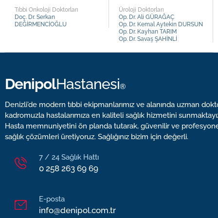
Tıbbi Onkoloji Doktorları
Üroloji Doktorları
Doç. Dr. Serkan
Op. Dr. Ali GÜRAĞAÇ
DEĞİRMENCİOĞLU
Op. Dr. Kemal Aytekin DURSUN
Op. Dr. Kayhan TARIM
Op. Dr. Savaş ŞAHİNLİ
Denipol
Hastanesi
®
Denizli’de modern tıbbi ekipmanlarımız ve alanında uzman dokt
kadromuzla hastalarımıza en kaliteli sağlık hizmetini sunmaktayı
Hasta memnuniyetini ön planda tutarak, güvenilir ve profesyon
sağlık çözümleri üretiyoruz. Sağlığınız bizim için değerli.
7 / 24 Sağlık Hattı
0 258 263 69 69
E-posta
info@denipol.com.tr