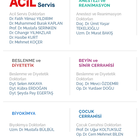
Kalp ve Damar Cerrahisi
Op. Dr. Durmuş Ali ÖZDEMİR
Kardiyoloji
Op. Dr. Fatih Baki ÜLTAY
Acil Servis Doktorları
Anestezi ve Reanimasyon
Dr. Fatih Yılmaz YILDIRIM
Doktorları
Kulak Burun Boğaz
Op. Dr. Uğur KULALI
Dr. Muhammed Burak KAPLAN
Doç. Dr. Ümit Yaşar
Prof. Dr. Mustafa SERİNKEN
TEKELİOĞLU
Nöroloji
Op. Dr. Sami CEBELLİ
Dr. Cihangir YILMAZLAR
Uzm. Dr. Murat BAKIŞ
Dr. Hasibe KURT
Ortopedi ve Travmatoloji
Op. Dr. Hasan KOYU
Dr. Mehmet KOÇER
Plastik, Rekonstrüktif ve Estetik Cerrahi
Op. Dr. Soner AKPINAR
Psikiyatri
Op. Dr. Gizem SARIİZ
Psikoloji
Op. Dr. Özge BAL
Beslenme ve Diyetetik
Beslenme ve Diyetetik
Radyoloji
Op. Dr. Semih MUN
Doktorları
Doktorları
Dyt. Selen AKKAYA
Doç. Dr. Mevci ÖZDEMİR
Romatoloji
Op. Dr. Serkan YURTSEVER
Dyt. Kübra ERDOĞAN
Op. Dr. Yurdaer DOĞU
Dyt. Şeyda Pay EGERTAŞ
Tıbbi Onkoloji
Op. Dr. Melih ÜSTEL
Üroloji
Op. Dr. Derya KAYA
Op. Dr. Erol GÜLDÜN
Op. Dr. Enver SORKUN
Biyokimya Doktorları
Çocuk Cerrahisi Doktorları
Uzm. Dr. Mustafa BÜLBÜL
Prof. Dr. Uğur KOLTUKSUZ
Op. Dr. Ahmet Yavuz BALDIRAN
Op. Dr. Cem Mehmet BİLEN