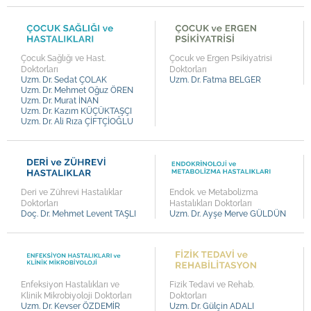
Op. Dr. Mustafa İsmet TATAR
Op. Dr. Nezir OKUMUŞ
Op. Dr. Ali GÜRAĞAÇ
Çocuk Sağlığı ve Hast.
Çocuk ve Ergen Psikiyatrisi
Op. Dr. Kemal Aytekin DURSUN
Doktorları
Doktorları
Uzm. Dr. Sedat ÇOLAK
Uzm. Dr. Fatma BELGER
Op. Dr. Kayhan TARIM
Uzm. Dr. Mehmet Oğuz ÖREN
Uzm. Dr. Murat İNAN
Op. Dr. Savaş ŞAHİNLİ
Uzm. Dr. Kazım KÜÇÜKTAŞÇI
Uzm. Dr. Ali Rıza ÇİFTÇİOĞLU
Op. Dr. Fazlı Cengiz BAYRAM
Op. Dr. Halil UÇ
Prof. Dr. Mustafa SERİNKEN
Deri ve Zührevi Hastalıklar
Endok. ve Metabolizma
Prof. Dr. Uğur KOLTUKSUZ
Doktorları
Hastalıkları Doktorları
Doç. Dr. Mehmet Levent TAŞLI
Uzm. Dr. Ayşe Merve GÜLDÜN
Prof. Dr. Ali Vefa ÖZCAN
Uzm. Dr. Kevser ÖZDEMİR
Uzm. Dr. Muzaffer TURUNÇ
Uzm. Dr. Murat BAKIŞ
Enfeksiyon Hastalıkları ve
Fizik Tedavi ve Rehab.
Klinik Mikrobiyoloji Doktorları
Doktorları
Uzm. Dr. Fatma BELGER
Uzm. Dr. Kevser ÖZDEMİR
Uzm. Dr. Gülçin ADALI