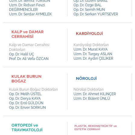
Uzm. Dr. Semra TURSUN
Op. Dr. Gizem SARIİZ
Uzm. Dr. Bülent ÜNLÜ
Uzm. Dr. Rıdvan Fevzi
Op. Dr. Özge BAL
DEĞİRMENCİLER
Op. Dr. Semih MUN
Uzm. Dr. Hasan ÇAMURLU
Uzm. Dr. Serdar AYMELEK
Op. Dr. Serkan YURTSEVER
Uzm. Dr. Mehmet AYDINLI
Uzm. Dr. Öznur TUFANER
Uzm. Dr. Tansel KAVUT
Kalp ve Damar Cerrahisi
Kardiyoloji Doktorları
Uzm. Dr. Ayşe Merve GÜLDÜN
Uzm. Dr. Murat KAYA
Doktorları
Uzm. Dr. Turgay ASLAN
Op. Dr. Halil UÇ
Uzm. Dr. Tufan TÜRK
Uzm. Dr. Aydın ÇELİKER
Prof. Dr. Ali Vefa ÖZCAN
Uzm. Dr. Mustafa BÜLBÜL
Uzm. Kl. Fatih YILMAZ
Kulak Burun Boğaz Doktorları
Nöroloji Doktorları
Op. Dr. Melih ÜSTEL
Uzm. Dr. Ahmet KILINÇER
Op. Dr. Derya KAYA
Uzm. Dr. Bülent ÜNLÜ
Op. Dr. Erol GÜLDÜN
Op. Dr. Enver SORKUN