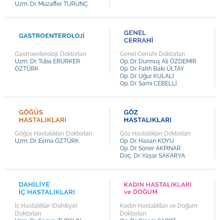
Uzm. Dr. Muzaffer TURUNÇ
Uzm. Dr. Sedat ÇOLAK
Uzm. Dr. Mehmet Oğuz ÖREN
Uzm. Dr. Murat İNAN
Uzm. Dr. Kazım KÜÇÜKTAŞÇI
Gastroenteroloji Doktorları
Genel Cerrahi Doktorları
Uzm. Dr. Tuba ERÜRKER
Op. Dr. Durmuş Ali ÖZDEMİR
Uzm. Dr. Ali Rıza ÇİFTÇİOĞLU
ÖZTÜRK
Op. Dr. Fatih Baki ÜLTAY
Op. Dr. Uğur KULALI
Uzm. Dr. Gülçin ADALI
Op. Dr. Sami CEBELLİ
Uzm. Dr. Tuba ERÜRKER ÖZTÜRK
Uzm. Dr. Esma ÖZTÜRK
Uzm. Dr. Semra TURSUN
Göğüs Hastalıkları Doktorları
Göz Hastalıkları Doktorları
Uzm. Dr. Rıdvan Fevzi DEĞİRMENCİLER
Uzm. Dr. Esma ÖZTÜRK
Op. Dr. Hasan KOYU
Op. Dr. Soner AKPINAR
Uzm. Dr. Serdar AYMELEK
Doç. Dr. Yaşar SAKARYA
Uzm. Dr. Murat KAYA
Uzm. Dr. Turgay ASLAN
Uzm. Dr. Aydın ÇELİKER
İç Hastalıklar (Dahiliye)
Kadın Hastalıkları ve Doğum
Uzm. Dr. Ahmet KILINÇER
Doktorları
Doktorları