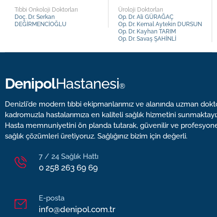
Tıbbi Onkoloji Doktorları
Üroloji Doktorları
Doç. Dr. Serkan
Op. Dr. Ali GÜRAĞAÇ
DEĞİRMENCİOĞLU
Op. Dr. Kemal Aytekin DURSUN
Op. Dr. Kayhan TARIM
Op. Dr. Savaş ŞAHİNLİ
Denipol
Hastanesi
®
Denizli’de modern tıbbi ekipmanlarımız ve alanında uzman dokt
kadromuzla hastalarımıza en kaliteli sağlık hizmetini sunmaktayı
Hasta memnuniyetini ön planda tutarak, güvenilir ve profesyon
sağlık çözümleri üretiyoruz. Sağlığınız bizim için değerli.
7 / 24 Sağlık Hattı
0 258 263 69 69
E-posta
info@denipol.com.tr