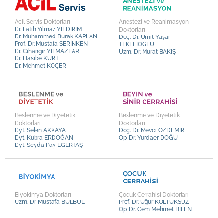
Kalp ve Damar Cerrahisi
Op. Dr. Durmuş Ali ÖZDEMİR
Kardiyoloji
Op. Dr. Fatih Baki ÜLTAY
Acil Servis Doktorları
Anestezi ve Reanimasyon
Dr. Fatih Yılmaz YILDIRIM
Doktorları
Kulak Burun Boğaz
Op. Dr. Uğur KULALI
Dr. Muhammed Burak KAPLAN
Doç. Dr. Ümit Yaşar
Prof. Dr. Mustafa SERİNKEN
TEKELİOĞLU
Nöroloji
Op. Dr. Sami CEBELLİ
Dr. Cihangir YILMAZLAR
Uzm. Dr. Murat BAKIŞ
Dr. Hasibe KURT
Ortopedi ve Travmatoloji
Op. Dr. Hasan KOYU
Dr. Mehmet KOÇER
Plastik, Rekonstrüktif ve Estetik Cerrahi
Op. Dr. Soner AKPINAR
Psikiyatri
Op. Dr. Gizem SARIİZ
Psikoloji
Op. Dr. Özge BAL
Beslenme ve Diyetetik
Beslenme ve Diyetetik
Radyoloji
Op. Dr. Semih MUN
Doktorları
Doktorları
Dyt. Selen AKKAYA
Doç. Dr. Mevci ÖZDEMİR
Romatoloji
Op. Dr. Serkan YURTSEVER
Dyt. Kübra ERDOĞAN
Op. Dr. Yurdaer DOĞU
Dyt. Şeyda Pay EGERTAŞ
Tıbbi Onkoloji
Op. Dr. Melih ÜSTEL
Üroloji
Op. Dr. Derya KAYA
Op. Dr. Erol GÜLDÜN
Op. Dr. Enver SORKUN
Biyokimya Doktorları
Çocuk Cerrahisi Doktorları
Uzm. Dr. Mustafa BÜLBÜL
Prof. Dr. Uğur KOLTUKSUZ
Op. Dr. Ahmet Yavuz BALDIRAN
Op. Dr. Cem Mehmet BİLEN