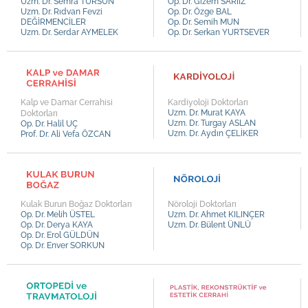
Uzm. Dr. Semra TURSUN
Op. Dr. Gizem SARIİZ
Uzm. Dr. Bülent ÜNLÜ
Uzm. Dr. Rıdvan Fevzi
Op. Dr. Özge BAL
DEĞİRMENCİLER
Op. Dr. Semih MUN
Uzm. Dr. Hasan ÇAMURLU
Uzm. Dr. Serdar AYMELEK
Op. Dr. Serkan YURTSEVER
Uzm. Dr. Mehmet AYDINLI
Uzm. Dr. Öznur TUFANER
Uzm. Dr. Tansel KAVUT
Kalp ve Damar Cerrahisi
Kardiyoloji Doktorları
Uzm. Dr. Ayşe Merve GÜLDÜN
Uzm. Dr. Murat KAYA
Doktorları
Uzm. Dr. Turgay ASLAN
Op. Dr. Halil UÇ
Uzm. Dr. Tufan TÜRK
Uzm. Dr. Aydın ÇELİKER
Prof. Dr. Ali Vefa ÖZCAN
Uzm. Dr. Mustafa BÜLBÜL
Uzm. Kl. Fatih YILMAZ
Kulak Burun Boğaz Doktorları
Nöroloji Doktorları
Op. Dr. Melih ÜSTEL
Uzm. Dr. Ahmet KILINÇER
Op. Dr. Derya KAYA
Uzm. Dr. Bülent ÜNLÜ
Op. Dr. Erol GÜLDÜN
Op. Dr. Enver SORKUN