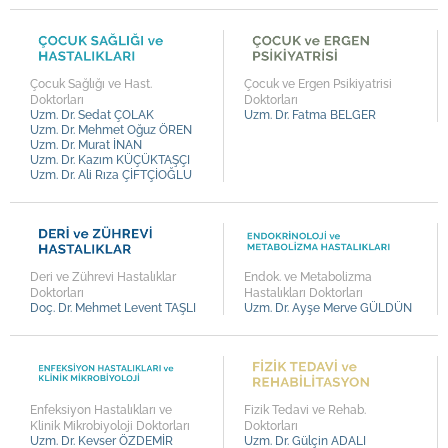
Op. Dr. Mustafa İsmet TATAR
Op. Dr. Nezir OKUMUŞ
Op. Dr. Ali GÜRAĞAÇ
Çocuk Sağlığı ve Hast.
Çocuk ve Ergen Psikiyatrisi
Op. Dr. Kemal Aytekin DURSUN
Doktorları
Doktorları
Uzm. Dr. Sedat ÇOLAK
Uzm. Dr. Fatma BELGER
Op. Dr. Kayhan TARIM
Uzm. Dr. Mehmet Oğuz ÖREN
Uzm. Dr. Murat İNAN
Op. Dr. Savaş ŞAHİNLİ
Uzm. Dr. Kazım KÜÇÜKTAŞÇI
Uzm. Dr. Ali Rıza ÇİFTÇİOĞLU
Op. Dr. Fazlı Cengiz BAYRAM
Op. Dr. Halil UÇ
Prof. Dr. Mustafa SERİNKEN
Deri ve Zührevi Hastalıklar
Endok. ve Metabolizma
Prof. Dr. Uğur KOLTUKSUZ
Doktorları
Hastalıkları Doktorları
Doç. Dr. Mehmet Levent TAŞLI
Uzm. Dr. Ayşe Merve GÜLDÜN
Prof. Dr. Ali Vefa ÖZCAN
Uzm. Dr. Kevser ÖZDEMİR
Uzm. Dr. Muzaffer TURUNÇ
Uzm. Dr. Murat BAKIŞ
Enfeksiyon Hastalıkları ve
Fizik Tedavi ve Rehab.
Klinik Mikrobiyoloji Doktorları
Doktorları
Uzm. Dr. Fatma BELGER
Uzm. Dr. Kevser ÖZDEMİR
Uzm. Dr. Gülçin ADALI