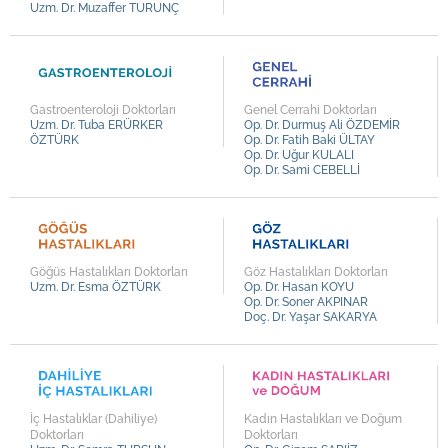
Uzm. Dr. Muzaffer TURUNÇ
Uzm. Dr. Sedat ÇOLAK
Uzm. Dr. Mehmet Oğuz ÖREN
Uzm. Dr. Murat İNAN
Uzm. Dr. Kazım KÜÇÜKTAŞÇI
Gastroenteroloji Doktorları
Genel Cerrahi Doktorları
Uzm. Dr. Tuba ERÜRKER
Op. Dr. Durmuş Ali ÖZDEMİR
Uzm. Dr. Ali Rıza ÇİFTÇİOĞLU
ÖZTÜRK
Op. Dr. Fatih Baki ÜLTAY
Op. Dr. Uğur KULALI
Uzm. Dr. Gülçin ADALI
Op. Dr. Sami CEBELLİ
Uzm. Dr. Tuba ERÜRKER ÖZTÜRK
Uzm. Dr. Esma ÖZTÜRK
Uzm. Dr. Semra TURSUN
Göğüs Hastalıkları Doktorları
Göz Hastalıkları Doktorları
Uzm. Dr. Rıdvan Fevzi DEĞİRMENCİLER
Uzm. Dr. Esma ÖZTÜRK
Op. Dr. Hasan KOYU
Op. Dr. Soner AKPINAR
Uzm. Dr. Serdar AYMELEK
Doç. Dr. Yaşar SAKARYA
Uzm. Dr. Murat KAYA
Uzm. Dr. Turgay ASLAN
Uzm. Dr. Aydın ÇELİKER
İç Hastalıklar (Dahiliye)
Kadın Hastalıkları ve Doğum
Uzm. Dr. Ahmet KILINÇER
Doktorları
Doktorları