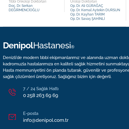
Tıbbi Onkoloji Doktorları
Üroloji Doktorları
Doç. Dr. Serkan
Op. Dr. Ali GÜRAĞAÇ
DEĞİRMENCİOĞLU
Op. Dr. Kemal Aytekin DURSUN
Op. Dr. Kayhan TARIM
Op. Dr. Savaş ŞAHİNLİ
Denipol
Hastanesi
®
Denizli’de modern tıbbi ekipmanlarımız ve alanında uzman dokt
kadromuzla hastalarımıza en kaliteli sağlık hizmetini sunmaktayı
Hasta memnuniyetini ön planda tutarak, güvenilir ve profesyon
sağlık çözümleri üretiyoruz. Sağlığınız bizim için değerli.
7 / 24 Sağlık Hattı
0 258 263 69 69
E-posta
info@denipol.com.tr