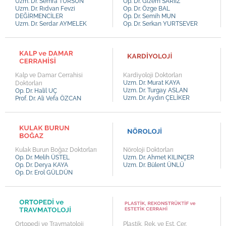
Uzm. Dr. Semra TURSUN
Op. Dr. Gizem SARIİZ
Uzm. Dr. Hasan ÇAMURLU
Uzm. Dr. Rıdvan Fevzi
Op. Dr. Özge BAL
DEĞİRMENCİLER
Op. Dr. Semih MUN
Uzm. Dr. Mehmet AYDINLI
Uzm. Dr. Serdar AYMELEK
Op. Dr. Serkan YURTSEVER
Uzm. Dr. Öznur TUFANER
Uzm. Dr. Tansel KAVUT
Uzm. Dr. Ayşe Merve GÜLDÜN
Kalp ve Damar Cerrahisi
Kardiyoloji Doktorları
Uzm. Dr. Tufan TÜRK
Uzm. Dr. Murat KAYA
Doktorları
Uzm. Dr. Turgay ASLAN
Op. Dr. Halil UÇ
Uzm. Dr. Mustafa BÜLBÜL
Uzm. Dr. Aydın ÇELİKER
Prof. Dr. Ali Vefa ÖZCAN
Uzm. Kl. Fatih YILMAZ
Kulak Burun Boğaz Doktorları
Nöroloji Doktorları
Op. Dr. Melih ÜSTEL
Uzm. Dr. Ahmet KILINÇER
Op. Dr. Derya KAYA
Uzm. Dr. Bülent ÜNLÜ
Op. Dr. Erol GÜLDÜN
Ortopedi ve Travmatoloji
Plastik, Rek. ve Est. Cer.