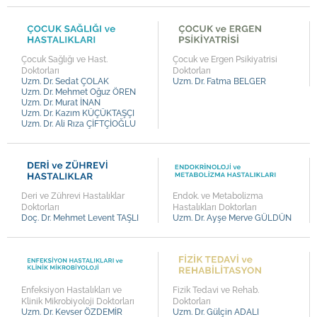
Op. Dr. Nezir OKUMUŞ
Op. Dr. Ali GÜRAĞAÇ
Op. Dr. Kemal Aytekin DURSUN
Çocuk Sağlığı ve Hast.
Çocuk ve Ergen Psikiyatrisi
Op. Dr. Kayhan TARIM
Doktorları
Doktorları
Uzm. Dr. Sedat ÇOLAK
Uzm. Dr. Fatma BELGER
Op. Dr. Savaş ŞAHİNLİ
Uzm. Dr. Mehmet Oğuz ÖREN
Uzm. Dr. Murat İNAN
Op. Dr. Fazlı Cengiz BAYRAM
Uzm. Dr. Kazım KÜÇÜKTAŞÇI
Uzm. Dr. Ali Rıza ÇİFTÇİOĞLU
Op. Dr. Halil UÇ
Prof. Dr. Mustafa SERİNKEN
Prof. Dr. Uğur KOLTUKSUZ
Deri ve Zührevi Hastalıklar
Endok. ve Metabolizma
Prof. Dr. Ali Vefa ÖZCAN
Doktorları
Hastalıkları Doktorları
Doç. Dr. Mehmet Levent TAŞLI
Uzm. Dr. Ayşe Merve GÜLDÜN
Uzm. Dr. Kevser ÖZDEMİR
Uzm. Dr. Muzaffer TURUNÇ
Uzm. Dr. Murat BAKIŞ
Uzm. Dr. Fatma BELGER
Enfeksiyon Hastalıkları ve
Fizik Tedavi ve Rehab.
Klinik Mikrobiyoloji Doktorları
Doktorları
Uzm. Dr. Sedat ÇOLAK
Uzm. Dr. Kevser ÖZDEMİR
Uzm. Dr. Gülçin ADALI