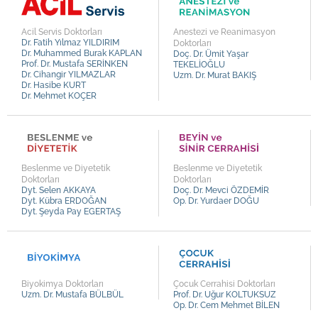
Kalp ve Damar Cerrahisi
Op. Dr. Durmuş Ali ÖZDEMİR
Kardiyoloji
Op. Dr. Fatih Baki ÜLTAY
Acil Servis Doktorları
Anestezi ve Reanimasyon
Dr. Fatih Yılmaz YILDIRIM
Doktorları
Kulak Burun Boğaz
Op. Dr. Uğur KULALI
Dr. Muhammed Burak KAPLAN
Doç. Dr. Ümit Yaşar
Prof. Dr. Mustafa SERİNKEN
TEKELİOĞLU
Nöroloji
Op. Dr. Sami CEBELLİ
Dr. Cihangir YILMAZLAR
Uzm. Dr. Murat BAKIŞ
Dr. Hasibe KURT
Ortopedi ve Travmatoloji
Op. Dr. Hasan KOYU
Dr. Mehmet KOÇER
Plastik, Rekonstrüktif ve Estetik Cerrahi
Op. Dr. Soner AKPINAR
Psikiyatri
Op. Dr. Gizem SARIİZ
Psikoloji
Op. Dr. Özge BAL
Beslenme ve Diyetetik
Beslenme ve Diyetetik
Radyoloji
Op. Dr. Semih MUN
Doktorları
Doktorları
Dyt. Selen AKKAYA
Doç. Dr. Mevci ÖZDEMİR
Romatoloji
Op. Dr. Serkan YURTSEVER
Dyt. Kübra ERDOĞAN
Op. Dr. Yurdaer DOĞU
Dyt. Şeyda Pay EGERTAŞ
Tıbbi Onkoloji
Op. Dr. Melih ÜSTEL
Üroloji
Op. Dr. Derya KAYA
Op. Dr. Erol GÜLDÜN
Op. Dr. Ahmet Yavuz BALDIRAN
Biyokimya Doktorları
Çocuk Cerrahisi Doktorları
Uzm. Dr. Mustafa BÜLBÜL
Prof. Dr. Uğur KOLTUKSUZ
Op. Dr. Mustafa İsmet TATAR
Op. Dr. Cem Mehmet BİLEN