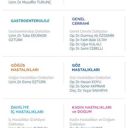
Uzm. Dr. Muzaffer TURUNÇ
Uzm. Dr. Mehmet Oğuz ÖREN
Uzm. Dr. Murat İNAN
Uzm. Dr. Kazım KÜÇÜKTAŞÇI
Uzm. Dr. Ali Rıza ÇİFTÇİOĞLU
Gastroenteroloji Doktorları
Genel Cerrahi Doktorları
Uzm. Dr. Tuba ERÜRKER
Op. Dr. Durmuş Ali ÖZDEMİR
Uzm. Dr. Gülçin ADALI
ÖZTÜRK
Op. Dr. Fatih Baki ÜLTAY
Op. Dr. Uğur KULALI
Uzm. Dr. Tuba ERÜRKER ÖZTÜRK
Op. Dr. Sami CEBELLİ
Uzm. Dr. Esma ÖZTÜRK
Uzm. Dr. Semra TURSUN
Uzm. Dr. Rıdvan Fevzi DEĞİRMENCİLER
Göğüs Hastalıkları Doktorları
Göz Hastalıkları Doktorları
Uzm. Dr. Serdar AYMELEK
Uzm. Dr. Esma ÖZTÜRK
Op. Dr. Hasan KOYU
Op. Dr. Soner AKPINAR
Uzm. Dr. Murat KAYA
Doç. Dr. Yaşar SAKARYA
Uzm. Dr. Turgay ASLAN
Uzm. Dr. Aydın ÇELİKER
Uzm. Dr. Ahmet KILINÇER
İç Hastalıklar (Dahiliye)
Kadın Hastalıkları ve Doğum
Uzm. Dr. Bülent ÜNLÜ
Doktorları
Doktorları