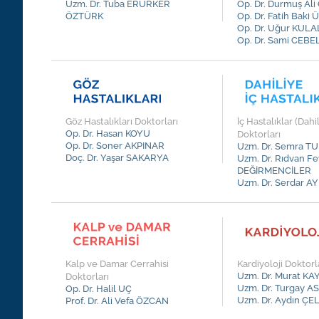
Uzm. Dr. Tuba ERÜRKER
Op. Dr. Durmuş Al
ÖZTÜRK
Op. Dr. Fatih Baki
Op. Dr. Uğur KULA
Op. Dr. Sami CEBE
Göz Hastalıkları Doktorları
İç Hastalıklar (Dahi
Op. Dr. Hasan KOYU
Doktorları
Op. Dr. Soner AKPINAR
Uzm. Dr. Semra 
Doç. Dr. Yaşar SAKARYA
Uzm. Dr. Rıdvan Fe
DEĞİRMENCİLER
Uzm. Dr. Serdar 
R
Kalp ve Damar Cerrahisi
Kardiyoloji Doktorl
Uzm. Dr. Murat KA
Doktorları
Uzm. Dr. Turgay 
Op. Dr. Halil UÇ
Uzm. Dr. Aydın ÇE
Prof. Dr. Ali Vefa ÖZCAN