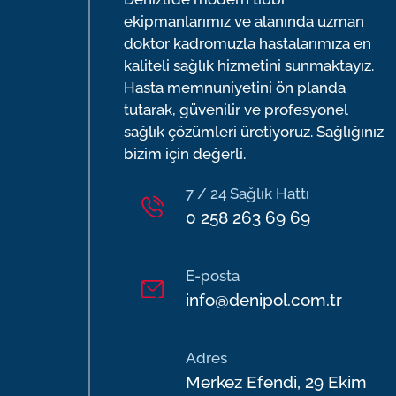
Kadın Hastalıkları ve Doğum
Op. Dr. Cem Mehmet BİLEN
ekipmanlarımız ve alanında uzman
Kalp ve Damar Cerrahisi
doktor kadromuzla hastalarımıza en
Op. Dr. Durmuş Ali ÖZDEMİR
Kardiyoloji
kaliteli sağlık hizmetini sunmaktayız.
Op. Dr. Fatih Baki ÜLTAY
Kulak Burun Boğaz
Hasta memnuniyetini ön planda
Op. Dr. Uğur KULALI
tutarak, güvenilir ve profesyonel
Nöroloji
Op. Dr. Sami CEBELLİ
sağlık çözümleri üretiyoruz. Sağlığınız
Ortopedi ve Travmatoloji
Op. Dr. Hasan KOYU
bizim için değerli.
Plastik, Rekonstrüktif ve Estetik Cerrah
Op. Dr. Soner AKPINAR
Psikiyatri
7 / 24 Sağlık Hattı
Op. Dr. Gizem SARIİZ
0 258 263 69 69
Psikoloji
Op. Dr. Özge BAL
Radyoloji
Op. Dr. Semih MUN
Romatoloji
E-posta
Op. Dr. Serkan YURTSEVER
Tıbbi Onkoloji
info@denipol.com.tr
Op. Dr. Melih ÜSTEL
Üroloji
Op. Dr. Derya KAYA
Adres
Op. Dr. Erol GÜLDÜN
Merkez Efendi, 29 Ekim
Op. Dr. Ahmet Yavuz BALDIRAN