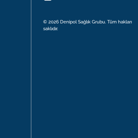
Uzm. Dr. Bülent ÜNLÜ
Uzm. Dr. Hasan ÇAMURLU
© 2026 Denipol Sağlık Grubu. Tüm hakları
Uzm. Dr. Mehmet AYDINLI
saklıdır.
Uzm. Dr. Öznur TUFANER
Uzm. Dr. Tansel KAVUT
Uzm. Dr. Ayşe Merve GÜLDÜN
Uzm. Dr. Tufan TÜRK
Uzm. Dr. Mustafa BÜLBÜL
Uzm. Kl. Fatih YILMAZ