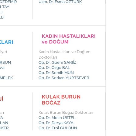
i ÖZDEMİR
Uzm. Dr. Esma ÖZTÜRK
 ÜLTAY
LI
LLİ
liye)
Kadın Hastalıkları ve Doğum
Doktorları
TURSUN
Op. Dr. Gizem SARIİZ
vzi
Op. Dr. Özge BAL
Op. Dr. Semih MUN
AYMELEK
Op. Dr. Serkan YURTSEVER
arı
Kulak Burun Boğaz Doktorları
YA
Op. Dr. Melih ÜSTEL
ASLAN
Op. Dr. Derya KAYA
LİKER
Op. Dr. Erol GÜLDÜN